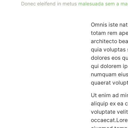
Donec eleifend in metus
malesuada sem a ma
Omnis iste na
totam rem aper
architecto be
quia voluptas 
dolores eos qu
qui dolorem ip
numquam eius 
quaerat volup
Ut enim ad min
aliquip ex ea 
voluptate velit
occaecat.Lorem