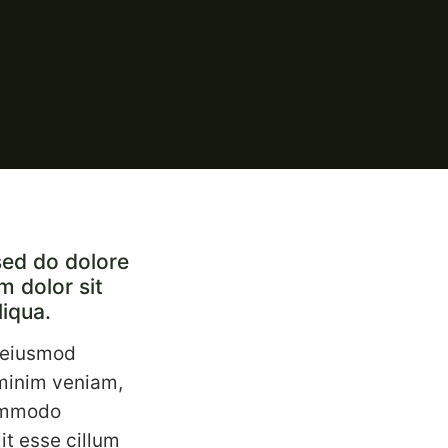
sed do dolore
 dolor sit
liqua.
o eiusmod
 minim veniam,
commodo
it esse cillum