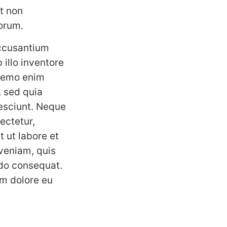
at non
borum.
accusantium
illo inventore
 Nemo enim
, sed quia
esciunt. Neque
ectetur,
 ut labore et
veniam, quis
odo consequat.
lum dolore eu