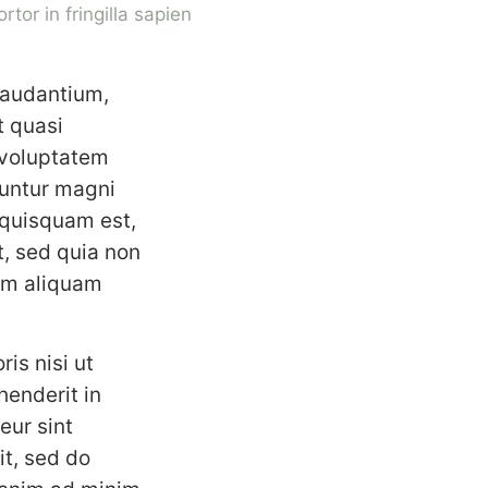
rtor in fringilla sapien
laudantium,
t quasi
 voluptatem
uuntur magni
 quisquam est,
t, sed quia non
am aliquam
is nisi ut
henderit in
eur sint
it, sed do