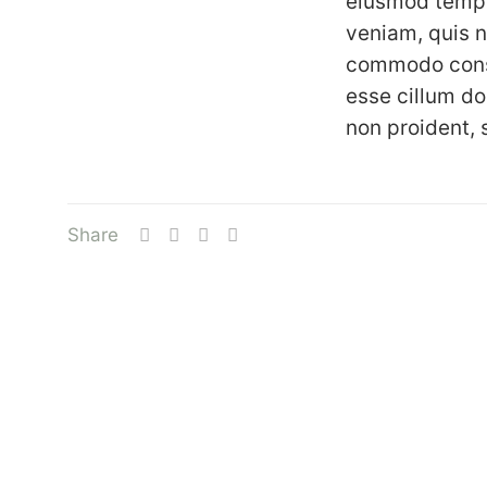
eiusmod tempo
veniam, quis n
commodo conseq
esse cillum do
non proident, s
Share