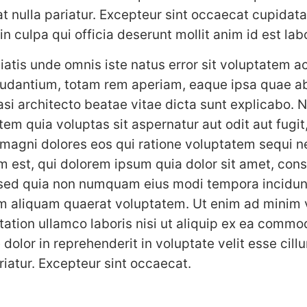
at nulla pariatur. Excepteur sint occaecat cupidat
in culpa qui officia deserunt mollit anim id est la
iatis unde omnis iste natus error sit voluptatem 
udantium, totam rem aperiam, eaque ipsa quae ab 
uasi architecto beatae vitae dicta sunt explicabo.
em quia voluptas sit aspernatur aut odit aut fugit
magni dolores eos qui ratione voluptatem sequi n
 est, qui dolorem ipsum quia dolor sit amet, cons
, sed quia non numquam eius modi tempora incidunt
 aliquam quaerat voluptatem. Ut enim ad minim 
tation ullamco laboris nisi ut aliquip ex ea comm
 dolor in reprehenderit in voluptate velit esse cil
ariatur. Excepteur sint occaecat.