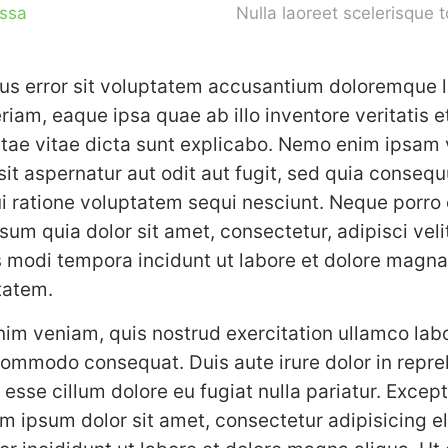
ssa
Nulla laoreet scelerisque to
tus error sit voluptatem accusantium doloremque 
iam, eaque ipsa quae ab illo inventore veritatis e
atae vitae dicta sunt explicabo. Nemo enim ipsam
sit aspernatur aut odit aut fugit, sed quia conseq
i ratione voluptatem sequi nesciunt. Neque porro
sum quia dolor sit amet, consectetur, adipisci veli
modi tempora incidunt ut labore et dolore magn
tatem.
im veniam, quis nostrud exercitation ullamco labor
commodo consequat. Duis aute irure dolor in repre
 esse cillum dolore eu fugiat nulla pariatur. Except
 ipsum dolor sit amet, consectetur adipisicing el