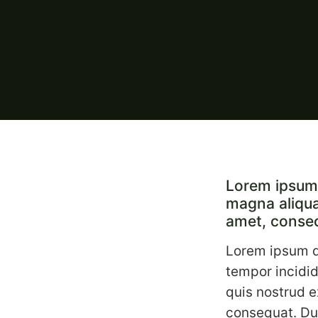
Lorem ipsum d
magna aliqua
amet, consect
Lorem ipsum do
tempor incidid
quis nostrud e
consequat. Dui