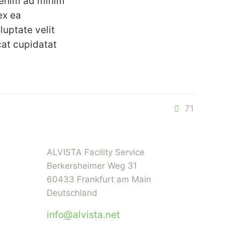
 enim ad minim
ex ea
luptate velit
cat cupidatat
71
ALVISTA Facility Service
Berkersheimer Weg 31
60433 Frankfurt am Main
Deutschland
info@alvista.net