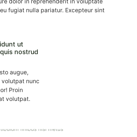
ure dolor in reprehenderit in voluptate
 eu fugiat nulla pariatur. Excepteur sint
idunt ut
 quis nostrud
usto augue,
m volutpat nunc
or! Proin
at volutpat.